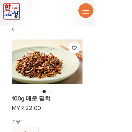
100g 매운 멸치
가
MYR 22.00
격
수량
*