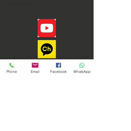
+60162981522
iychoi315@gmail.com
Phone
Email
Facebook
WhatsApp
Phoenix Dynamic Sdn. Bhd. © Copyright 2021