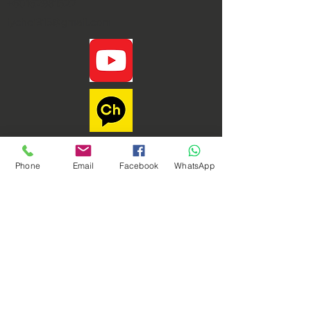
+60162981522
iychoi315@gmail.com
Phone
Email
Facebook
WhatsApp
Phoenix Dynamic Sdn. Bhd. © Copyright 2021